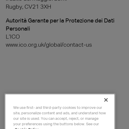
Rugby, CV21 3XH
Autorità Garante per la Protezione dei Dati
Personali
L’ICO
www.ico.org.uk/global/contact-us
We use first- and third-party cookies to improve our
site, personalize content and ads, and understand how
our site is used. You can accept, reject, or manage
your preferences using the buttons below. See our